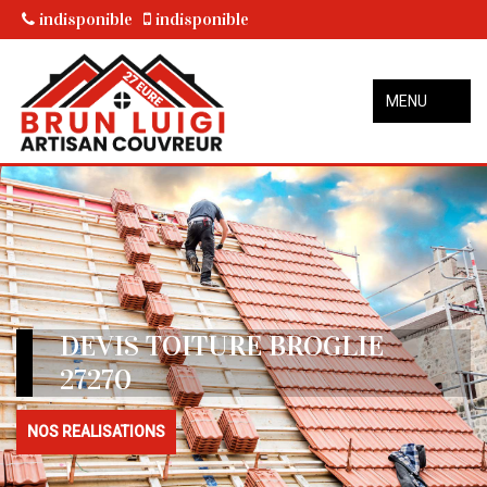
indisponible
indisponible
MENU
DEVIS TOITURE BROGLIE
27270
NOS REALISATIONS