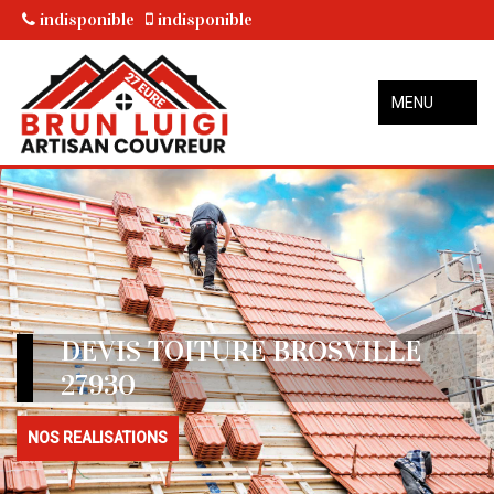
indisponible
indisponible
MENU
DEVIS TOITURE BROSVILLE
27930
NOS REALISATIONS