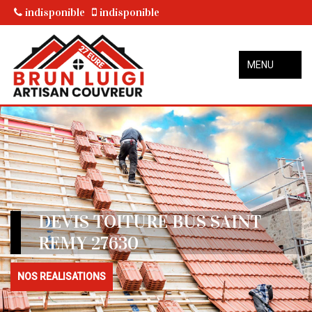
indisponible
indisponible
MENU
DEVIS TOITURE BUS SAINT
REMY 27630
NOS REALISATIONS