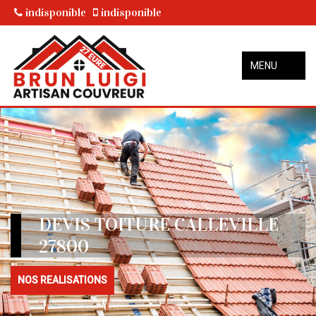
indisponible
indisponible
MENU
DEVIS TOITURE CALLEVILLE
27800
NOS REALISATIONS