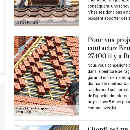
charpente, zinguerie, ét
conséquent, une rénovat
N’hésitez donc pas à n
puissent apporter des s
Pour vos proj
contactez Bru
27400 il y a B
Nous vous conseillons d
dans la peinture de faça
garantit en même temps
donnant le meilleur tari
rapidement sur son site
de l’appeler directemen
au plus bas !! Alors p
contact avec lui.
Client} est un