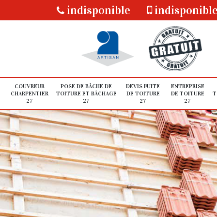
indisponible
indisponibl
COUVREUR
POSE DE BÂCHE DE
DEVIS FUITE
ENTREPRISE
CHARPENTIER
TOITURE ET BÂCHAGE
DE TOITURE
DE TOITURE
T
27
27
27
27