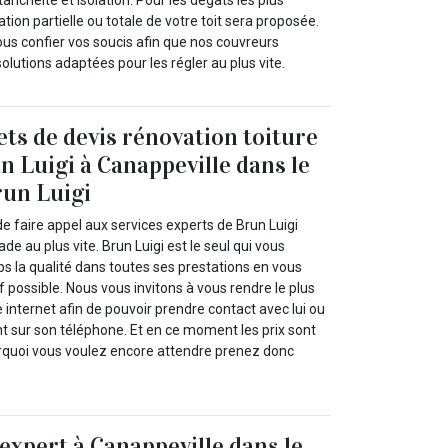
anchéité et isolation. Pour les dégâts les plus
ion partielle ou totale de votre toit sera proposée.
ous confier vos soucis afin que nos couvreurs
olutions adaptées pour les régler au plus vite.
ets de devis rénovation toiture
n Luigi à Canappeville dans le
run Luigi
e faire appel aux services experts de Brun Luigi
de au plus vite. Brun Luigi est le seul qui vous
 la qualité dans toutes ses prestations en vous
f possible. Nous vous invitons à vous rendre le plus
 internet afin de pouvoir prendre contact avec lui ou
t sur son téléphone. Et en ce moment les prix sont
ourquoi vous voulez encore attendre prenez donc
 expert à Canappeville dans le