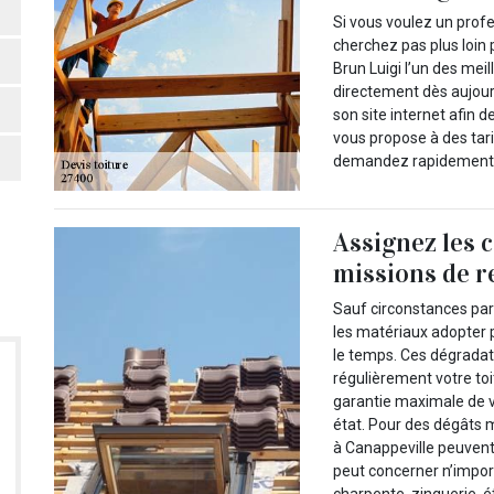
Si vous voulez un profe
cherchez pas plus loin
Brun Luigi l’un des mei
directement dès aujourd
son site internet afin 
vous propose à des tari
demandez rapidement u
Assignez les 
missions de r
Sauf circonstances part
les matériaux adopter pa
le temps. Ces dégradat
régulièrement votre toit 
garantie maximale de vo
état. Pour des dégâts m
à Canappeville peuvent
peut concerner n’import