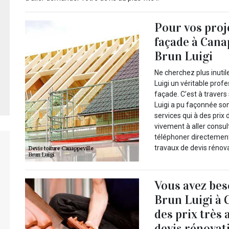
Pour vos proj
façade à Canap
Brun Luigi
Ne cherchez plus inut
Luigi un véritable prof
façade. C’est à trave
Luigi a pu façonnée son
services qui à des prix
vivement à aller consult
téléphoner directement 
travaux de devis rénova
Vous avez be
Brun Luigi à 
des prix très
devis rénovat