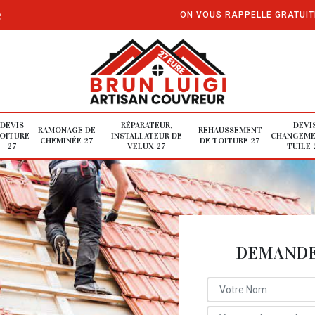
e
ON VOUS RAPPELLE GRATUI
DEVIS
RÉPARATEUR,
DEVI
RAMONAGE DE
REHAUSSEMENT
OITURE
INSTALLATEUR DE
CHANGEME
CHEMINÉE 27
DE TOITURE 27
27
VELUX 27
TUILE 
DEMANDE 