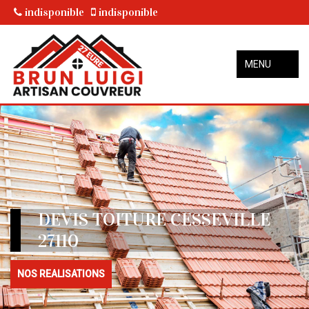
indisponible
indisponible
MENU
DEVIS TOITURE CESSEVILLE
27110
NOS REALISATIONS