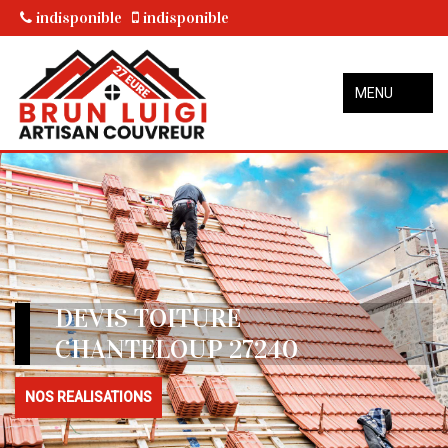
indisponible
indisponible
MENU
DEVIS TOITURE
CHANTELOUP 27240
NOS REALISATIONS