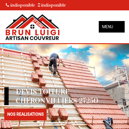
indisponible
indisponible
MENU
DEVIS TOITURE
CHERONVILLIERS 27250
NOS REALISATIONS