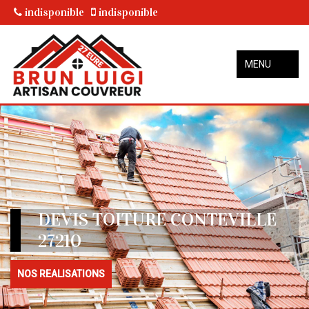
indisponible
indisponible
MENU
DEVIS TOITURE CONTEVILLE
27210
NOS REALISATIONS