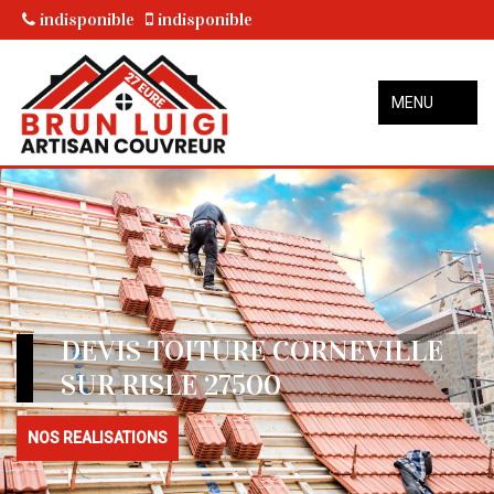
indisponible
indisponible
MENU
DEVIS TOITURE CORNEVILLE
SUR RISLE 27500
NOS REALISATIONS