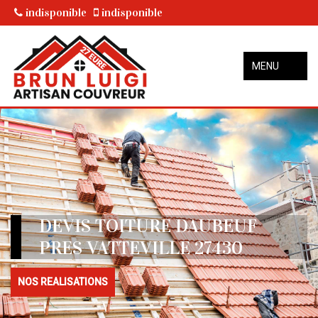
indisponible
indisponible
MENU
DEVIS TOITURE DAUBEUF
PRES VATTEVILLE 27430
NOS REALISATIONS