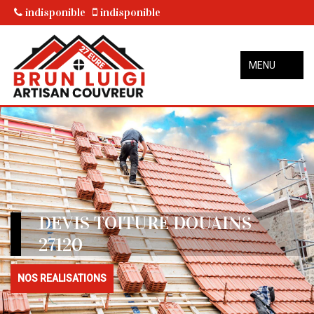
indisponible
indisponible
MENU
DEVIS TOITURE DOUAINS
27120
NOS REALISATIONS