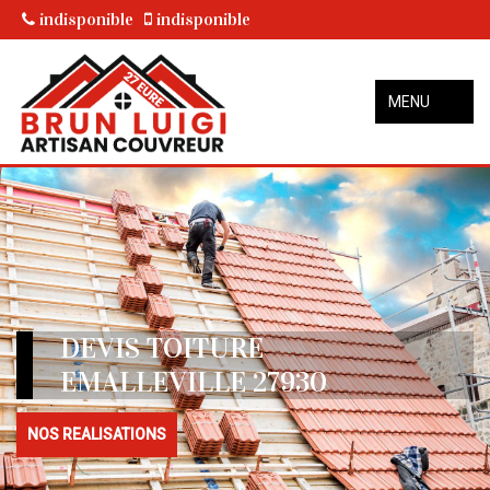
indisponible
indisponible
MENU
DEVIS TOITURE
EMALLEVILLE 27930
NOS REALISATIONS