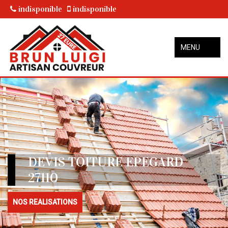
indisponible
indisponible
MENU
DEVIS TOITURE EPEGARD
27110
NOS REALISATIONS