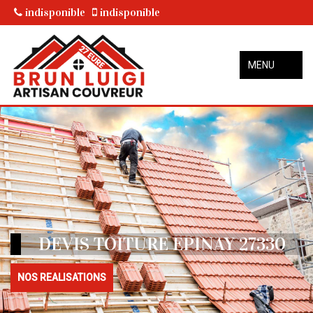
indisponible
indisponible
MENU
DEVIS TOITURE EPINAY 27330
NOS REALISATIONS