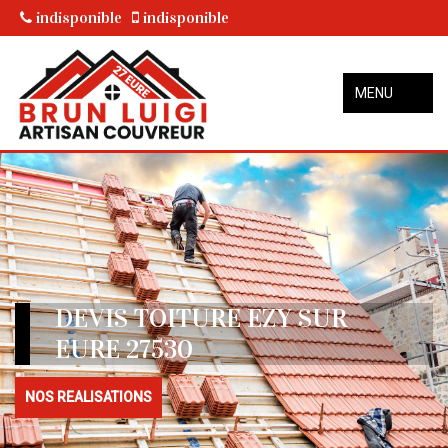
indisponible
indisponible
MENU
DEVIS TOITURE EZY SUR
EURE 27530
NOS REALISATIONS