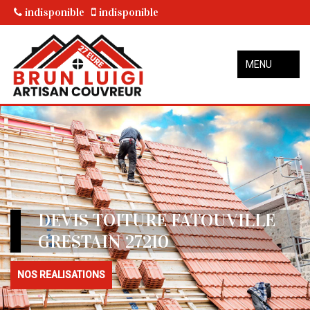
indisponible
indisponible
MENU
DEVIS TOITURE FATOUVILLE
GRESTAIN 27210
NOS REALISATIONS