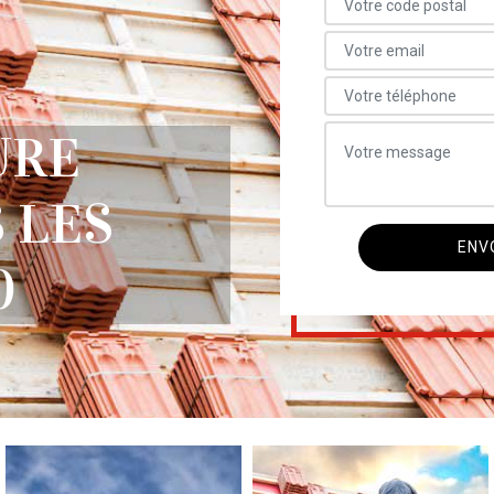
URE
 LES
0