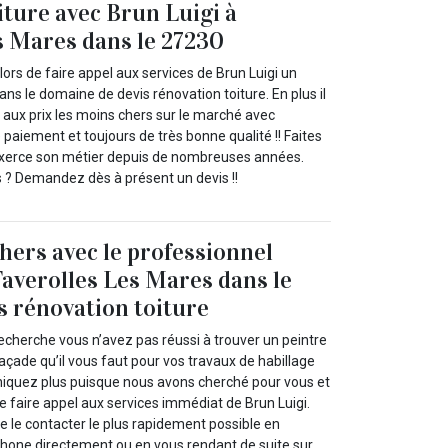
iture avec Brun Luigi à
s Mares dans le 27230
rs de faire appel aux services de Brun Luigi un
ans le domaine de devis rénovation toiture. En plus il
 aux prix les moins chers sur le marché avec
de paiement et toujours de très bonne qualité !! Faites
 exerce son métier depuis de nombreuses années.
 ? Demandez dès à présent un devis !!
chers avec le professionnel
Faverolles Les Mares dans le
s rénovation toiture
echerche vous n’avez pas réussi à trouver un peintre
açade qu’il vous faut pour vos travaux de habillage
niquez plus puisque nous avons cherché pour vous et
 faire appel aux services immédiat de Brun Luigi.
 le contacter le plus rapidement possible en
éphone directement ou en vous rendant de suite sur