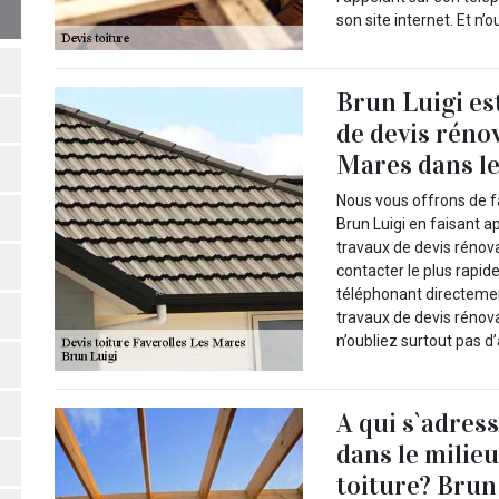
son site internet. Et n’
Brun Luigi es
de devis rénov
Mares dans l
Nous vous offrons de fa
Brun Luigi en faisant ap
travaux de devis rénov
contacter le plus rapid
téléphonant directement
travaux de devis rénova
n’oubliez surtout pas d’
A qui s`adres
dans le milie
toiture? Brun