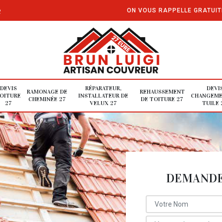
e
ON VOUS RAPPELLE GRATUI
DEVIS
RÉPARATEUR,
DEVI
RAMONAGE DE
REHAUSSEMENT
OITURE
INSTALLATEUR DE
CHANGEME
CHEMINÉE 27
DE TOITURE 27
27
VELUX 27
TUILE 
DEMANDE 