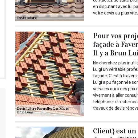
contactez de suite Brun
en discutant avec lui 
votre devis au plus vite
Pour vos proj
façade à Faver
Il y a Brun Lu
Ne cherchez plus inut
Luigi un véritable prof
façade. C’est à trave
Luigi a pu façonnée son
services qui à des prix
vivement à aller consult
téléphoner directement 
travaux de devis rénova
Client} est u