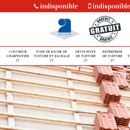
indisponible
indisponibl
COUVREUR
POSE DE BÂCHE DE
DEVIS FUITE
ENTREPRISE
CHARPENTIER
TOITURE ET BÂCHAGE
DE TOITURE
DE TOITURE
T
27
27
27
27