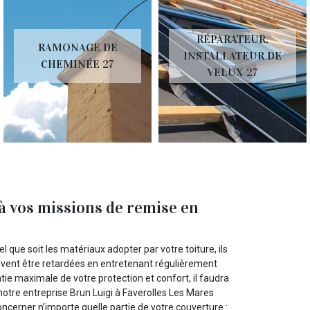
RÉPARATEUR,
RAMONAGE DE
INSTALLATEUR DE
CHEMINÉE 27
VELUX 27
à vos missions de remise en
 que soit les matériaux adopter par votre toiture, ils
euvent être retardées en entretenant régulièrement
rantie maximale de votre protection et confort, il faudra
notre entreprise Brun Luigi à Faverolles Les Mares
cerner n’importe quelle partie de votre couverture :