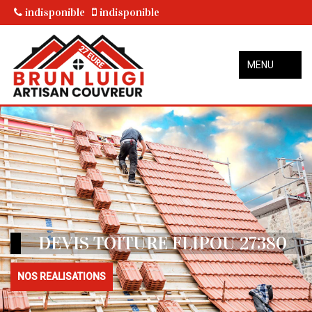
indisponible
indisponible
MENU
DEVIS TOITURE FLIPOU 27380
NOS REALISATIONS