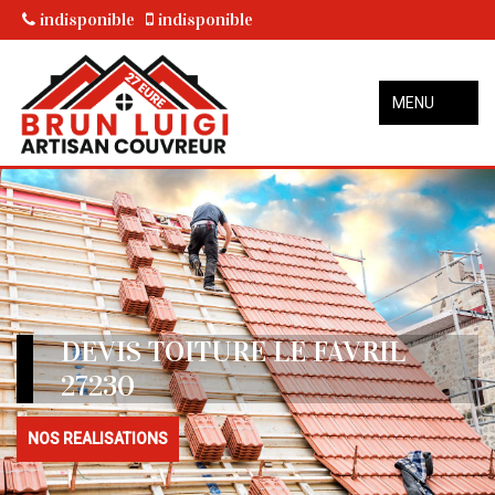
indisponible
indisponible
MENU
DEVIS TOITURE LE FAVRIL
27230
NOS REALISATIONS