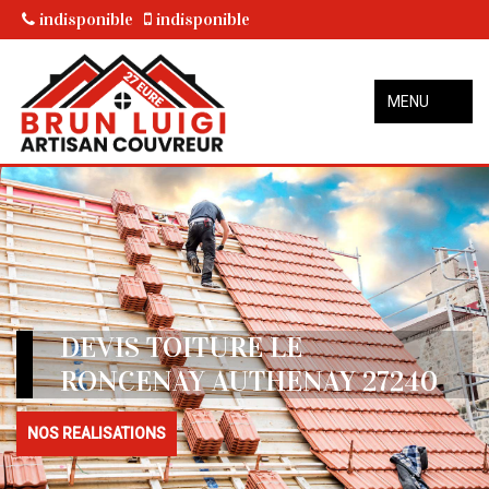
indisponible
indisponible
MENU
DEVIS TOITURE LE
RONCENAY AUTHENAY 27240
NOS REALISATIONS