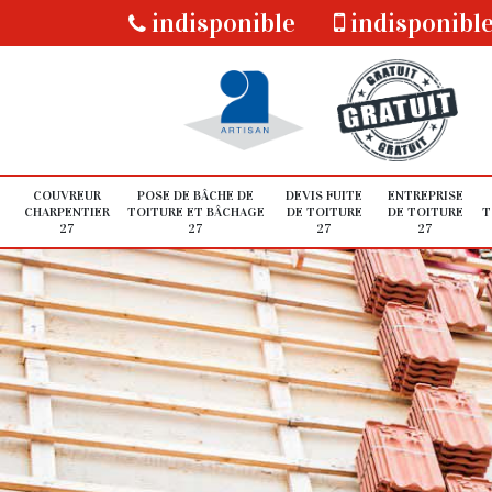
indisponible
indisponibl
COUVREUR
POSE DE BÂCHE DE
DEVIS FUITE
ENTREPRISE
CHARPENTIER
TOITURE ET BÂCHAGE
DE TOITURE
DE TOITURE
T
27
27
27
27