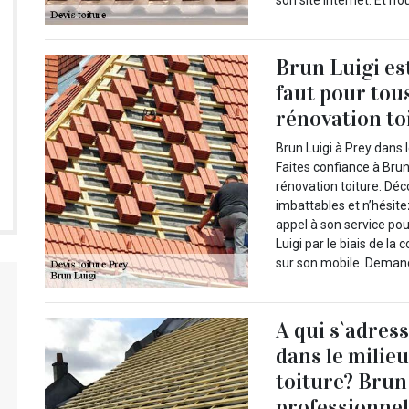
son site internet. Et n’
Brun Luigi est
faut pour tou
rénovation to
Brun Luigi à Prey dans 
Faites confiance à Brun
rénovation toiture. Déc
imbattables et n’hésite
appel à son service po
Luigi par le biais de la
sur son mobile. Demand
A qui s`adres
dans le milie
toiture? Brun
professionnel