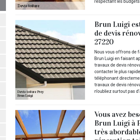
respectant les budgets 
Brun Luigi es
de devis rénov
27220
Nous vous offrons de fa
Brun Luigi en faisant ap
travaux de devis rénov
contacter le plus rapid
téléphonant directement
travaux de devis rénova
n’oubliez surtout pas d’
Vous avez be
Brun Luigi à 
très abordabl