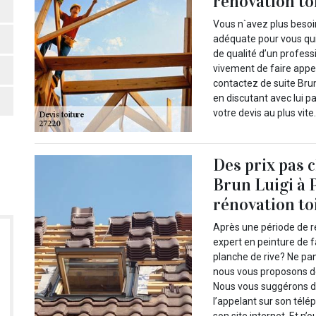
rénovation to
Vous n`avez plus besoi
adéquate pour vous qui
de qualité d’un profes
vivement de faire appel
contactez de suite Brun
en discutant avec lui 
votre devis au plus vite
Des prix pas 
Brun Luigi à 
rénovation to
Après une période de r
expert en peinture de f
planche de rive? Ne pa
nous vous proposons de
Nous vous suggérons de
l’appelant sur son tél