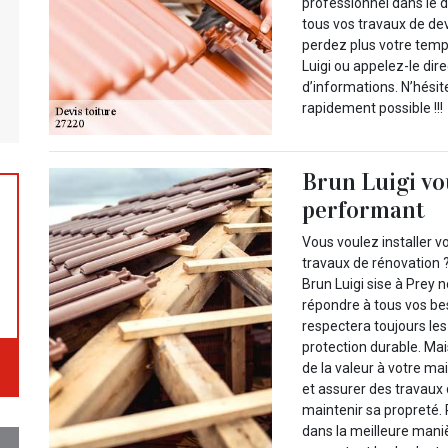
professionnel dans le d
tous vos travaux de dev
perdez plus votre temps
Luigi ou appelez-le dir
d’informations. N’hésit
rapidement possible !!!
Brun Luigi vou
performant
Vous voulez installer v
travaux de rénovation 
Brun Luigi sise à Prey
répondre à tous vos beso
respectera toujours le
protection durable. Mais
de la valeur à votre mai
et assurer des travaux
maintenir sa propreté.
dans la meilleure maniè