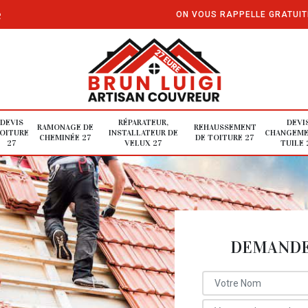
e
ON VOUS RAPPELLE GRATUI
DEVIS
RÉPARATEUR,
DEVI
RAMONAGE DE
REHAUSSEMENT
OITURE
INSTALLATEUR DE
CHANGEME
CHEMINÉE 27
DE TOITURE 27
27
VELUX 27
TUILE 
DEMANDE 