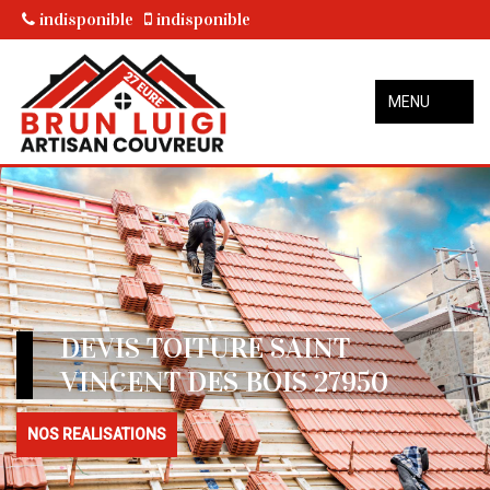
indisponible
indisponible
MENU
DEVIS TOITURE SAINT
VINCENT DES BOIS 27950
NOS REALISATIONS