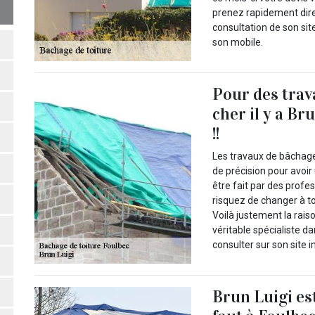
prenez rapidement direc
consultation de son sit
son mobile.
Pour des trav
cher il y a Br
!!
Les travaux de bâchage
de précision pour avoir 
être fait par des profe
risquez de changer à t
Voilà justement la rais
véritable spécialiste d
consulter sur son site i
Brun Luigi est