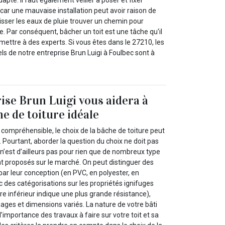
apté. Il faut également veiller à poser et fixer
car une mauvaise installation peut avoir raison de
sser les eaux de pluie trouver un chemin pour
re. Par conséquent, bâcher un toit est une tâche qu'il
ttre à des experts. Si vous êtes dans le 27210, les
s de notre entreprise Brun Luigi à Foulbec sont à
ise Brun Luigi vous aidera à
he de toiture idéale
it compréhensible, le choix de la bâche de toiture peut
Pourtant, aborder la question du choix ne doit pas
e n’est d’ailleurs pas pour rien que de nombreux type
nt proposés sur le marché. On peut distinguer des
ar leur conception (en PVC, en polyester, en
ec des catégorisations sur les propriétés ignifuges
re inférieur indique une plus grande résistance),
ges et dimensions variés. La nature de votre bâti
l’importance des travaux à faire sur votre toit et sa