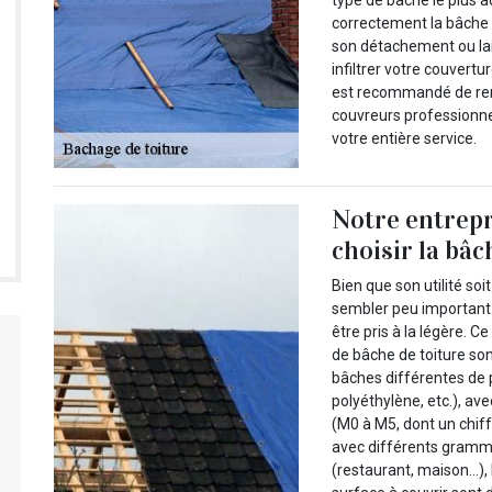
type de bâche le plus ad
correctement la bâche 
son détachement ou lai
infiltrer votre couvertu
est recommandé de reme
couvreurs professionnel
votre entière service.
Notre entrepr
choisir la bâc
Bien que son utilité so
sembler peu important. 
être pris à la légère. C
de bâche de toiture so
bâches différentes de p
polyéthylène, etc.), av
(M0 à M5, dont un chiff
avec différents gramma
(restaurant, maison…), 