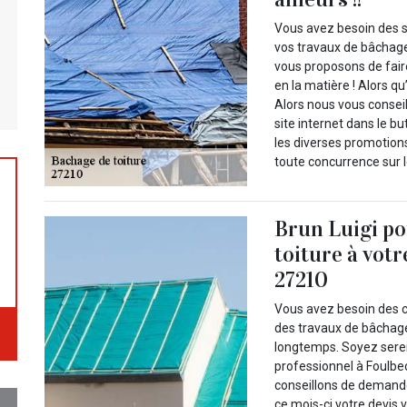
Vous avez besoin des s
vos travaux de bâchage d
vous proposons de faire
en la matière ! Alors q
Alors nous vous consei
site internet dans le b
les diverses promotions
toute concurrence sur l
Brun Luigi po
toiture à votr
27210
Vous avez besoin des 
des travaux de bâchage 
longtemps. Soyez serein
professionnel à Foulbe
conseillons de demande
ce mois-ci votre devis v