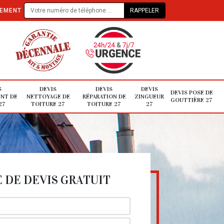
TEMENT
S
DEVIS
DEVIS
DEVIS
DEVIS POSE DE
NT DE
NETTOYAGE DE
RÉPARATION DE
ZINGUEUR
GOUTTIÈRE 27
27
TOITURE 27
TOITURE 27
27
DE DEVIS GRATUIT