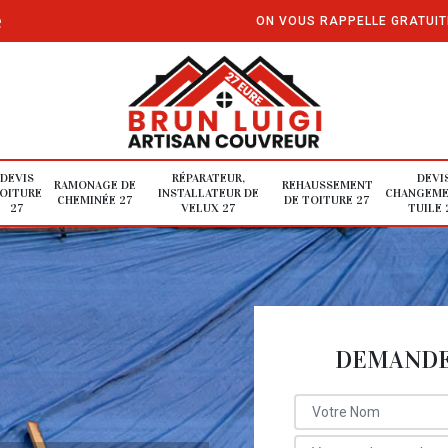
e
ON VOUS RAPPELLE GRATUI
DEVIS
RÉPARATEUR,
DEVI
RAMONAGE DE
REHAUSSEMENT
OITURE
INSTALLATEUR DE
CHANGEME
CHEMINÉE 27
DE TOITURE 27
27
VELUX 27
TUILE 
DEMANDE 