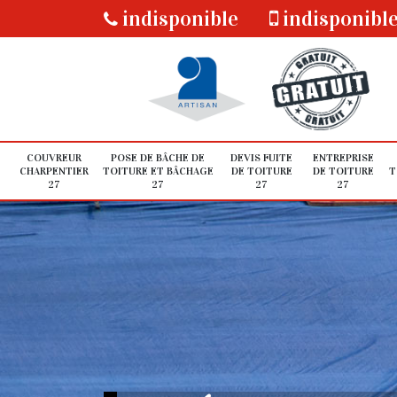
indisponible
indisponibl
COUVREUR
POSE DE BÂCHE DE
DEVIS FUITE
ENTREPRISE
CHARPENTIER
TOITURE ET BÂCHAGE
DE TOITURE
DE TOITURE
T
27
27
27
27