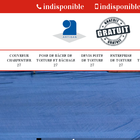
indisponible
indisponibl
COUVREUR
POSE DE BÂCHE DE
DEVIS FUITE
ENTREPRISE
CHARPENTIER
TOITURE ET BÂCHAGE
DE TOITURE
DE TOITURE
T
27
27
27
27