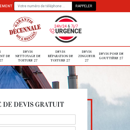
TEMENT
S
DEVIS
DEVIS
DEVIS
DEVIS POSE DE
NT DE
NETTOYAGE DE
RÉPARATION DE
ZINGUEUR
GOUTTIÈRE 27
27
TOITURE 27
TOITURE 27
27
DE DEVIS GRATUIT