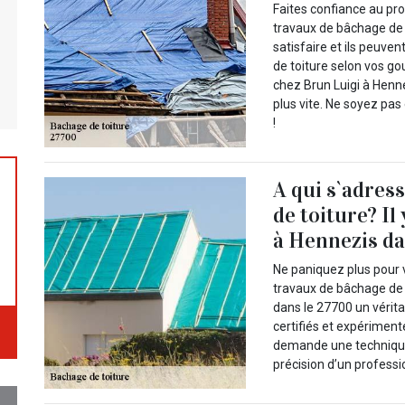
Faites confiance au pro
travaux de bâchage de t
satisfaire et ils peuve
de toiture selon vos go
chez Brun Luigi à Henn
plus vite. Ne soyez pas
!
A qui s`adres
de toiture? Il
à Hennezis da
Ne paniquez plus pour 
travaux de bâchage de 
dans le 27700 un véritab
certifiés et expériment
demande une technique e
précision d’un professi