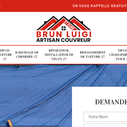
e
ON VOUS RAPPELLE GRATUI
DEVIS
RÉPARATEUR,
DEVI
RAMONAGE DE
REHAUSSEMENT
OITURE
INSTALLATEUR DE
CHANGEME
CHEMINÉE 27
DE TOITURE 27
27
VELUX 27
TUILE 
DEMANDE 