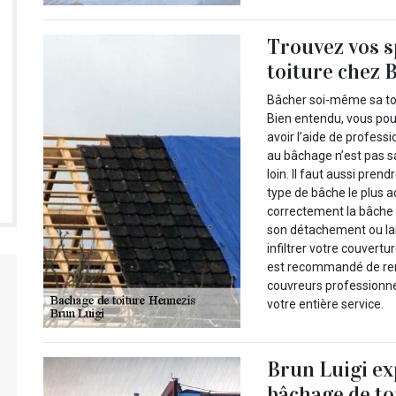
Trouvez vos s
toiture chez 
Bâcher soi-même sa toit
Bien entendu, vous pou
avoir l’aide de profess
au bâchage n’est pas sa
loin. Il faut aussi pre
type de bâche le plus ad
correctement la bâche 
son détachement ou lai
infiltrer votre couvertu
est recommandé de reme
couvreurs professionne
votre entière service.
Brun Luigi ex
bâchage de to