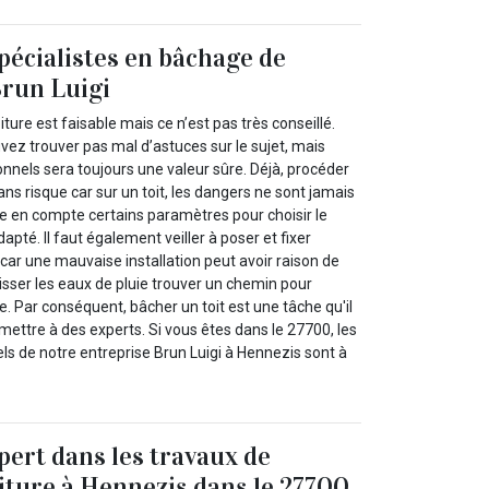
pécialistes en bâchage de
Brun Luigi
ure est faisable mais ce n’est pas très conseillé.
vez trouver pas mal d’astuces sur le sujet, mais
ionnels sera toujours une valeur sûre. Déjà, procéder
ns risque car sur un toit, les dangers ne sont jamais
ndre en compte certains paramètres pour choisir le
apté. Il faut également veiller à poser et fixer
car une mauvaise installation peut avoir raison de
sser les eaux de pluie trouver un chemin pour
re. Par conséquent, bâcher un toit est une tâche qu'il
ttre à des experts. Si vous êtes dans le 27700, les
ls de notre entreprise Brun Luigi à Hennezis sont à
pert dans les travaux de
iture à Hennezis dans le 27700