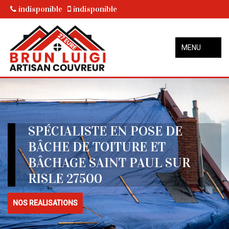
indisponible
indisponible
MENU
SPÉCIALISTE EN POSE DE
BÂCHE DE TOITURE ET
BÂCHAGE SAINT PAUL SUR
RISLE 27500
NOS REALISATIONS