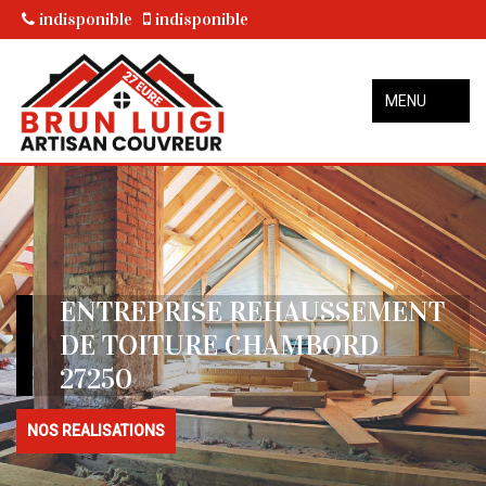
indisponible
indisponible
MENU
ENTREPRISE REHAUSSEMENT
DE TOITURE CHAMBORD
27250
NOS REALISATIONS