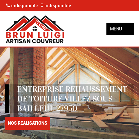
indisponible
indisponible
MENU
ENTREPRISE REHAUSSEMENT
DE TOITURE VILLEZ SOUS
BAILLEUL 27950
NOS REALISATIONS