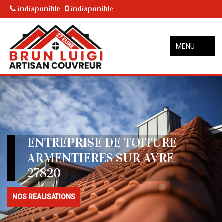
indisponible
indisponible
MENU
ENTREPRISE DE TOITURE
ARMENTIERES SUR AVRE
27820
NOS REALISATIONS