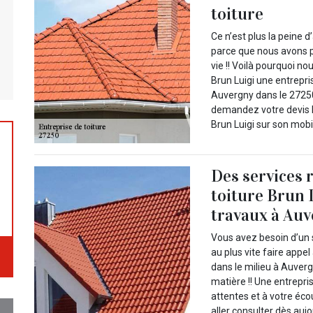
toiture
Ce n’est plus la peine d
parce que nous avons p
vie !! Voilà pourquoi no
Brun Luigi une entrepri
Auvergny dans le 27250
demandez votre devis l
Brun Luigi sur son mobil
Des services 
toiture Brun 
travaux à Auv
Vous avez besoin d’un 
au plus vite faire appe
dans le milieu à Auverg
matière !! Une entrepri
attentes et à votre éc
aller consulter dès aujo