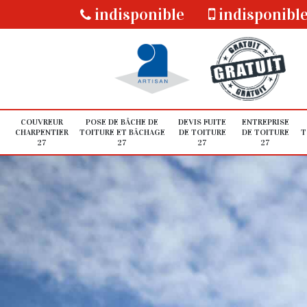
indisponible
indisponibl
COUVREUR
POSE DE BÂCHE DE
DEVIS FUITE
ENTREPRISE
CHARPENTIER
TOITURE ET BÂCHAGE
DE TOITURE
DE TOITURE
T
27
27
27
27