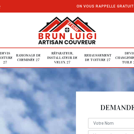
e
ON VOUS RAPPELLE GRATUI
DEVIS
RÉPARATEUR,
DEVI
RAMONAGE DE
REHAUSSEMENT
OITURE
INSTALLATEUR DE
CHANGEME
CHEMINÉE 27
DE TOITURE 27
27
VELUX 27
TUILE 
DEMANDE 