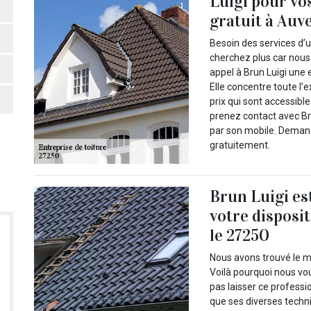
Luigi pour vos
gratuit à Auve
Besoin des services d’u
cherchez plus car nous
appel à Brun Luigi une 
Elle concentre toute l’
prix qui sont accessible
prenez contact avec Bru
par son mobile. Demand
gratuitement.
Brun Luigi es
votre disposi
le 27250
Nous avons trouvé le me
Voilà pourquoi nous vo
pas laisser ce professi
que ses diverses techn