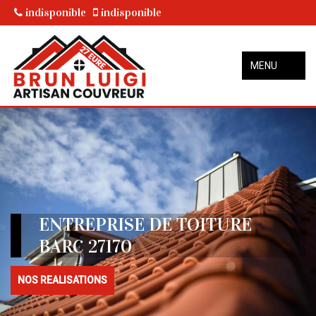
indisponible
indisponible
MENU
ENTREPRISE DE TOITURE
BARC 27170
NOS REALISATIONS