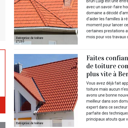
Brun Luigi est une entr
avec un savoir-faire ho
domaine a décidé d’amé
d’aider les familles à 
moment pour lancer cet
certaines prestations a
mois pour vos travaux d
Faites confia
de toiture co
plus vite à Be
Vous avez déjà fait ap
toiture mais aucun n’es
avons une bonne nouve
meilleur dans son doma
expert dans ce secteur 
parfaite des technique
principaux atouts que v