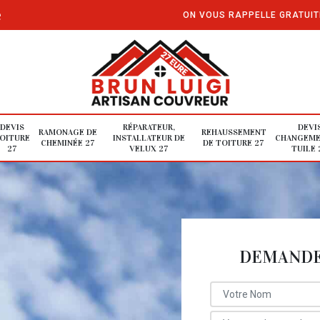
e
ON VOUS RAPPELLE GRATUI
DEVIS
RÉPARATEUR,
DEVI
RAMONAGE DE
REHAUSSEMENT
OITURE
INSTALLATEUR DE
CHANGEME
CHEMINÉE 27
DE TOITURE 27
27
VELUX 27
TUILE 
DEMANDE 