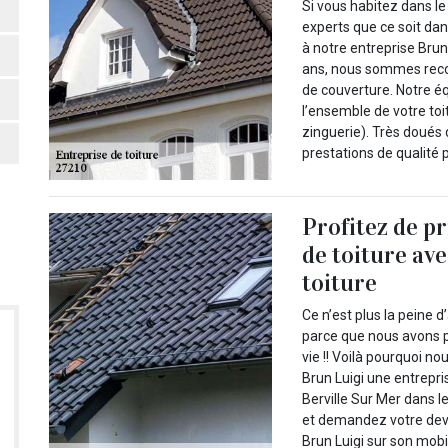
Si vous habitez dans le
experts que ce soit dan
à notre entreprise Brun 
ans, nous sommes recon
de couverture. Notre é
l’ensemble de votre toi
zinguerie). Très doués 
prestations de qualité p
Profitez de p
de toiture av
toiture
Ce n’est plus la peine d
parce que nous avons p
vie !! Voilà pourquoi no
Brun Luigi une entrepri
Berville Sur Mer dans l
et demandez votre devi
Brun Luigi sur son mobil