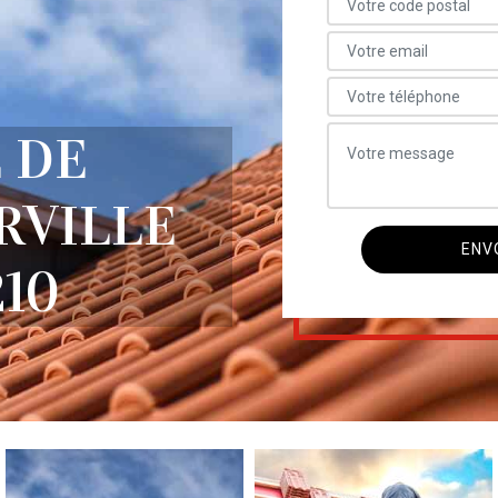
 DE
RVILLE
210