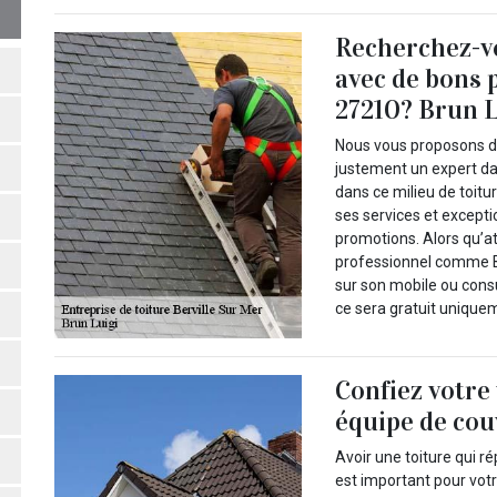
Recherchez-vo
avec de bons p
27210? Brun L
Nous vous proposons de 
justement un expert da
dans ce milieu de toitu
ses services et except
promotions. Alors qu’a
professionnel comme Br
sur son mobile ou consul
ce sera gratuit uniquem
Confiez votre 
équipe de co
Avoir une toiture qui r
est important pour votr