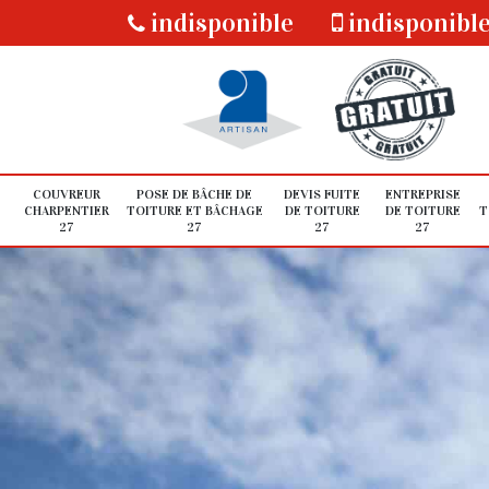
indisponible
indisponibl
COUVREUR
POSE DE BÂCHE DE
DEVIS FUITE
ENTREPRISE
CHARPENTIER
TOITURE ET BÂCHAGE
DE TOITURE
DE TOITURE
T
27
27
27
27