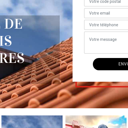
 DE
IS
RES