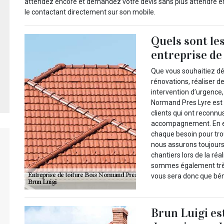
attendez encore et demandez votre devis sans plus attendre en v
le contactant directement sur son mobile.
Quels sont le
entreprise de
Que vous souhaitiez dé
rénovations, réaliser 
intervention d’urgence,
Normand Pres Lyre est 
clients qui ont reconnus
accompagnement. En eff
chaque besoin pour trou
nous assurons toujours
chantiers lors de la réa
sommes également très
vous sera donc que bén
Brun Luigi es