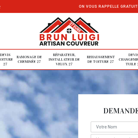
e
ON VOUS RAPPELLE GRATUI
DEVIS
RÉPARATEUR,
DEVI
RAMONAGE DE
REHAUSSEMENT
OITURE
INSTALLATEUR DE
CHANGEME
CHEMINÉE 27
DE TOITURE 27
27
VELUX 27
TUILE 
DEMANDE 