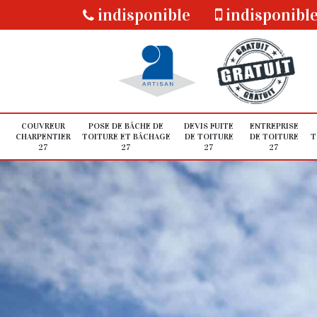
indisponible
indisponibl
COUVREUR
POSE DE BÂCHE DE
DEVIS FUITE
ENTREPRISE
CHARPENTIER
TOITURE ET BÂCHAGE
DE TOITURE
DE TOITURE
T
27
27
27
27