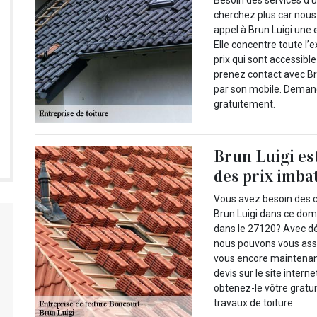
Besoin des services d’u
cherchez plus car nous
appel à Brun Luigi une 
Elle concentre toute l’
prix qui sont accessible
prenez contact avec Bru
par son mobile. Demand
gratuitement.
Brun Luigi es
des prix imba
Vous avez besoin des
Brun Luigi dans ce doma
dans le 27120? Avec d
nous pouvons vous assu
vous encore maintenant
devis sur le site intern
obtenez-le vôtre gratu
travaux de toiture