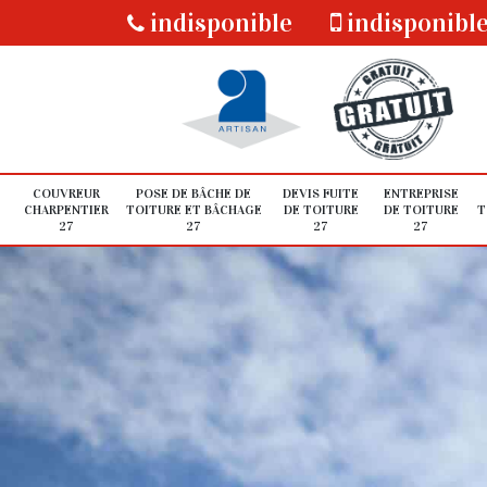
indisponible
indisponibl
COUVREUR
POSE DE BÂCHE DE
DEVIS FUITE
ENTREPRISE
CHARPENTIER
TOITURE ET BÂCHAGE
DE TOITURE
DE TOITURE
T
27
27
27
27