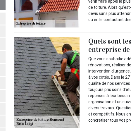
venir faire appel le plu
de toiture. Alors qu’e
devis sans plus attendr
ou en le contactant di
Quels sont le
entreprise de
Que vous souhaitiez dé
rénovations, réaliser 
intervention d’urgence,
à vos côtés. Dans le 27
qualité de nos service
toujours pris soins d’é
réponses à leur besoin
organisation et un suivi
divers travaux. Questi
et compétitifs. Nous e
concrétiser tous vos pr