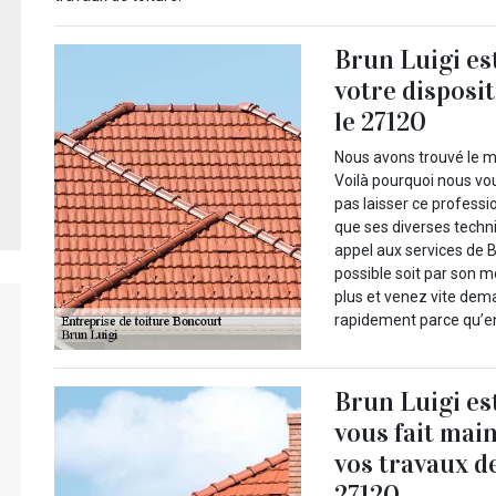
Brun Luigi es
votre disposi
le 27120
Nous avons trouvé le me
Voilà pourquoi nous vo
pas laisser ce professi
que ses diverses techn
appel aux services de B
possible soit par son mo
plus et venez vite dema
rapidement parce qu’en
Brun Luigi es
vous fait mai
vos travaux d
27120