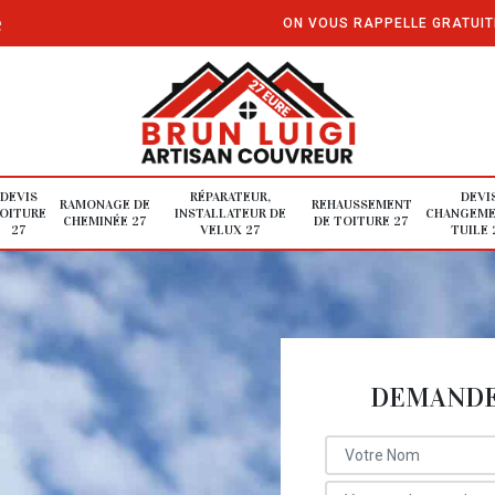
e
ON VOUS RAPPELLE GRATUI
DEVIS
RÉPARATEUR,
DEVI
RAMONAGE DE
REHAUSSEMENT
OITURE
INSTALLATEUR DE
CHANGEME
CHEMINÉE 27
DE TOITURE 27
27
VELUX 27
TUILE 
DEMANDE 