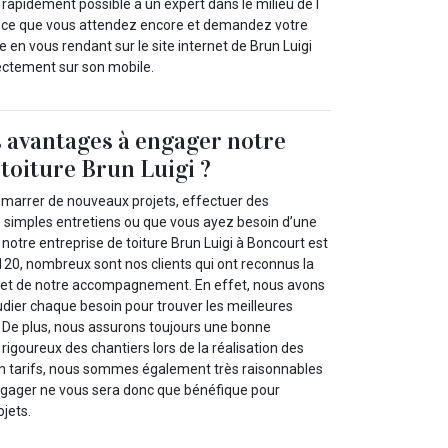
s rapidement possible à un expert dans le milieu de l`
st-ce que vous attendez encore et demandez votre
e en vous rendant sur le site internet de Brun Luigi
rectement sur son mobile.
s avantages à engager notre
 toiture Brun Luigi ?
marrer de nouveaux projets, effectuer des
de simples entretiens ou que vous ayez besoin d’une
 notre entreprise de toiture Brun Luigi à Boncourt est
120, nombreux sont nos clients qui ont reconnus la
s et de notre accompagnement. En effet, nous avons
tudier chaque besoin pour trouver les meilleures
. De plus, nous assurons toujours une bonne
 rigoureux des chantiers lors de la réalisation des
on tarifs, nous sommes également très raisonnables
ngager ne vous sera donc que bénéfique pour
ojets.