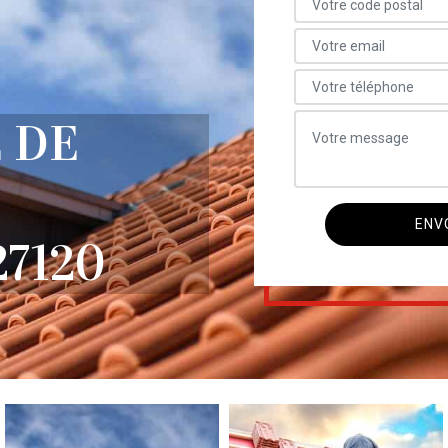
 DE
7120