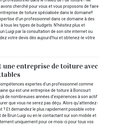
n professionnel dans le milieu de l`de toiture? Ne
 avons cherché pour vous et vous proposons de faire
entreprise de toiture spécialisée dans le domaine!!
expertise d’un professionnel dans ce domaine à des
 à tous les types de budgets. N’hésitez plus et
n Luigi par la consultation de son site internet ou
ez votre devis dès aujourd’hui et obtenez-le vôtre
t une entreprise de toiture avec
ttables
 compétences expertes d’un professionnel comme
ine qui est une entreprise de toiture à Boncourt
éjà de nombreuses années d’expériences à son actif
rer que vous ne serez pas déçu. Alors qu’attendez-
 ? Et demandez le plus rapidement possible votre
et de Brun Luigi ou en le contactant sur son mobile et
itement uniquement pour ce mois-ci pour tous vos