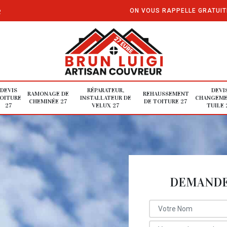
e
ON VOUS RAPPELLE GRATUI
DEVIS
RÉPARATEUR,
DEVI
RAMONAGE DE
REHAUSSEMENT
OITURE
INSTALLATEUR DE
CHANGEME
CHEMINÉE 27
DE TOITURE 27
27
VELUX 27
TUILE 
DEMANDE 