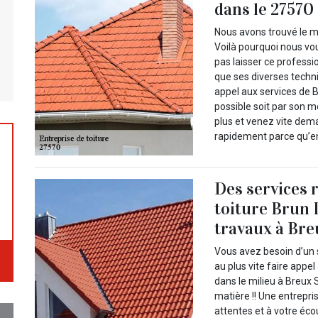
dans le 27570
Nous avons trouvé le me
Voilà pourquoi nous vo
pas laisser ce professi
que ses diverses techn
appel aux services de B
possible soit par son mo
plus et venez vite dema
rapidement parce qu’en
Des services 
toiture Brun 
travaux à Breu
Vous avez besoin d’un 
au plus vite faire appe
dans le milieu à Breux 
matière !! Une entrepri
attentes et à votre éc