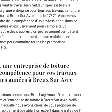
e toiture vous-même vous reviendrai encore moins
vaut le travail bien fait d’un spécialiste en la
gi une entreprise pour tous vos travaux de toiture
ture à Breux Sur Avre dans le 27570. Alors venez
endre de la compétence d’un professionnel dans ce
tables et exclusivement pour ce mois-ci. Et
otre devis auprès d’un professionnel compétent
éléphonant directement sur son mobile ou en
ernet pour connaitre toutes les promotions
s-ci.
t une entreprise de toiture
 compétence pour vos travaux
urs années à Breux Sur Avre
usieurs années que Brun Luigi vous offre de recourir
nt qu’entreprise de toiture à Breux Sur Avre. Voilà
ur laquelle nous avons choisi de vous proposer de
s rapidement possible à un expert dans le milieu de l`