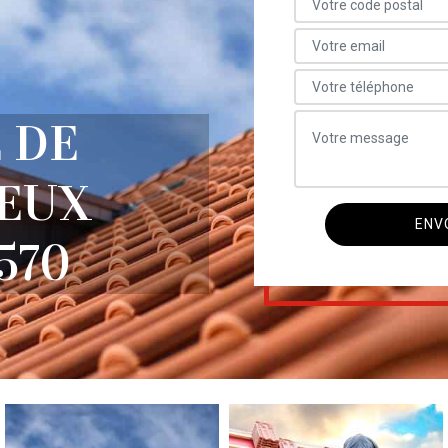
 DE
REUX
570