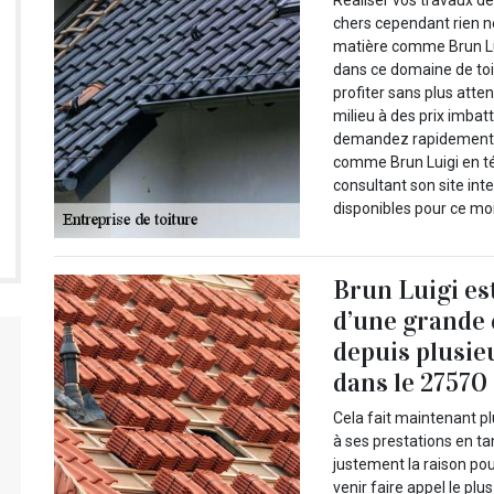
Réaliser vos travaux d
chers cependant rien ne 
matière comme Brun Lui
dans ce domaine de toi
profiter sans plus att
milieu à des prix imbat
demandez rapidement v
comme Brun Luigi en t
consultant son site int
disponibles pour ce moi
Brun Luigi es
d’une grande
depuis plusie
dans le 27570
Cela fait maintenant pl
à ses prestations en ta
justement la raison po
venir faire appel le plu