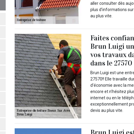
aller consulter dès aujo
plus d’informations su
au plus vite.
Faites confia
Brun Luigi un
vos travaux d
dans le 27570
Brun Luigi est une entr
27570!! Elle travaille d
d’économie avec la meil
encore et n’hésitez pl
internet ou en le télé
exceptionnellement prof
devis au plus vite.
Brun Luigi es