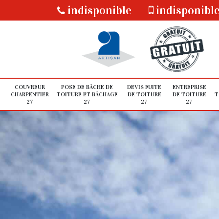
indisponible
indisponibl
COUVREUR
POSE DE BÂCHE DE
DEVIS FUITE
ENTREPRISE
CHARPENTIER
TOITURE ET BÂCHAGE
DE TOITURE
DE TOITURE
T
27
27
27
27