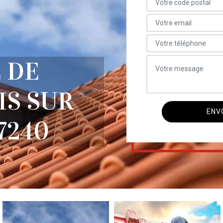
 DE
IS SUR
7240