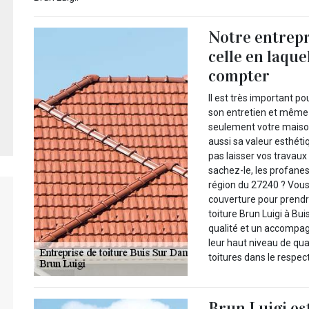
Notre entrepr
celle en laqu
compter
Il est très important po
son entretien et même 
seulement votre maison
aussi sa valeur esthéti
pas laisser vos travaux
sachez-le, les profanes,
région du 27240 ? Vous
couverture pour prendre
toiture Brun Luigi à Bu
qualité et un accompag
leur haut niveau de qual
toitures dans le respec
Brun Luigi es