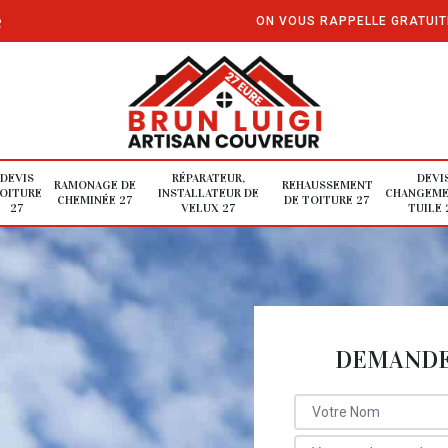
e
ON VOUS RAPPELLE GRATUI
DEVIS
RÉPARATEUR,
DEVI
RAMONAGE DE
REHAUSSEMENT
OITURE
INSTALLATEUR DE
CHANGEME
CHEMINÉE 27
DE TOITURE 27
27
VELUX 27
TUILE 
DEMANDE 