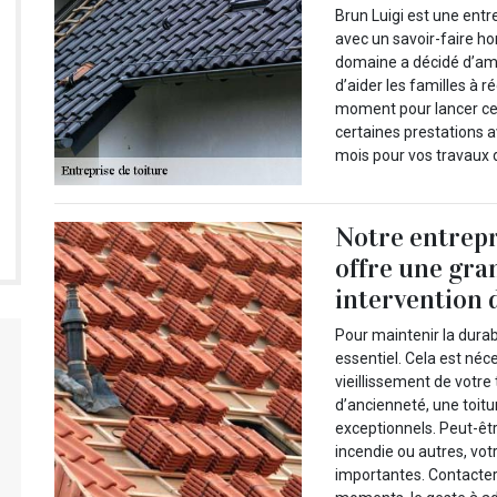
Brun Luigi est une entr
avec un savoir-faire ho
domaine a décidé d’amé
d’aider les familles à 
moment pour lancer cet
certaines prestations a
mois pour vos travaux d
Notre entrepr
offre une gra
intervention 
Pour maintenir la durabi
essentiel. Cela est néc
vieillissement de votre
d’ancienneté, une toitu
exceptionnels. Peut-êtr
incendie ou autres, vo
importantes. Contacter