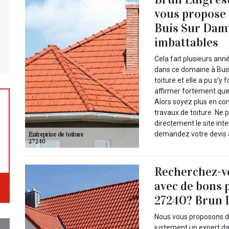
vous propose d
Buis Sur Damv
imbattables
Cela fait plusieurs ann
dans ce domaine à Buis
toiture et elle a pu s’
affirmer fortement que
Alors soyez plus en con
travaux de toiture. Ne 
directement le site int
demandez votre devis a
Recherchez-vo
avec de bons 
27240? Brun L
Nous vous proposons de 
justement un expert da