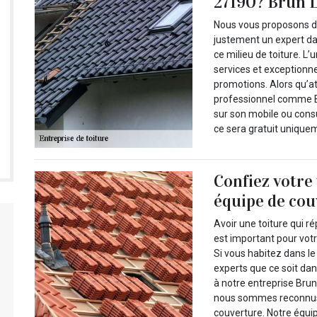
27190? Brun L
Nous vous proposons de 
justement un expert d
ce milieu de toiture. L
services et exceptionn
promotions. Alors qu’a
professionnel comme Br
sur son mobile ou consul
ce sera gratuit uniquem
Confiez votre 
équipe de co
Avoir une toiture qui r
est important pour votr
Si vous habitez dans le
experts que ce soit dan
à notre entreprise Brun
nous sommes reconnus 
couverture. Notre équi