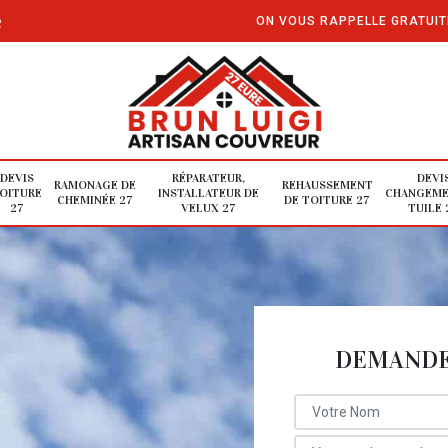
e
ON VOUS RAPPELLE GRATUI
DEVIS
RÉPARATEUR,
DEVI
RAMONAGE DE
REHAUSSEMENT
OITURE
INSTALLATEUR DE
CHANGEME
CHEMINÉE 27
DE TOITURE 27
27
VELUX 27
TUILE 
DEMANDE 