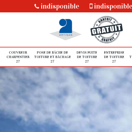
indisponible
indisponibl
COUVREUR
POSE DE BÂCHE DE
DEVIS FUITE
ENTREPRISE
CHARPENTIER
TOITURE ET BÂCHAGE
DE TOITURE
DE TOITURE
T
27
27
27
27