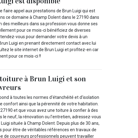
uigi est disponible
faire appel aux prestations de Brun Luigi qui est
ans ce domaine à Champ Dolent dans le 27190 dans
’un des meilleurs dans sa profession vous donne ses
ellement pour ce mois-ci bénéficiez de diverses
ttendez-vous pour demander votre devis à un
un Luigi en prenant directement contact avec lui
tez le site internet de Brun Luigi et profitez-en car
ent pour ce mois-ci !!
toiture à Brun Luigi et son
uvreurs
épond à toutes les normes d'étanchéité et d'isolation
e confort ainsi que la pérennité de votre habitation.
 27190 et que vous avez une toiture à confier à des
s le neuf, la rénovation ou l’entretien, adressez-vous
 Luigi située à Champ Dolent. Depuis plus de 30 ans,
pour être de véritables références en travaux de
pe de couvreurs professionnels peuvent travailler