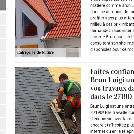
matière comme Brun Lui
dans ce domaine de toi
profiter sans plus att
milieu à des prix imbat
demandez rapidement v
comme Brun Luigi en t
consultant son site int
disponibles pour ce moi
Faites confia
Brun Luigi un
vos travaux d
dans le 27190
Brun Luigi est une entr
27190!! Elle travaille d
d’économie avec la meil
encore et n’hésitez pl
internet ou en le télé