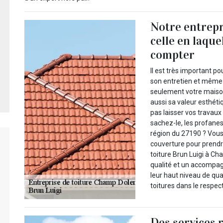
Notre entrepr
celle en laqu
compter
Il est très important po
son entretien et même 
seulement votre maison
aussi sa valeur esthéti
pas laisser vos travaux
sachez-le, les profanes,
région du 27190 ? Vous
couverture pour prendre
toiture Brun Luigi à Ch
qualité et un accompag
leur haut niveau de qual
toitures dans le respec
Des services 