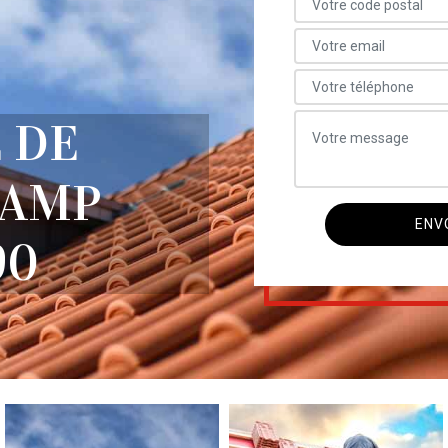
 DE
HAMP
90