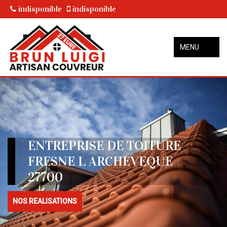
indisponible
indisponible
MENU
ENTREPRISE DE TOITURE
FRESNE L ARCHEVEQUE
27700
NOS REALISATIONS