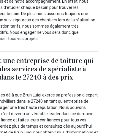
ices et de notre accompagnement. En effet, nous
ns d’étudier chaque besoin pour trouver les
eur besoin. De plus, nous assurons toujours une
 suivi rigoureux des chantiers lors de la réalisation
estion tarifs, nous sommes également très
itifs. Nous engager ne vous sera donc que
ser tous vos projets.
t une entreprise de toiture qui
es services de spécialiste à
dans le 27240 à des prix
ées déjà que Brun Luigi exerce sa profession d’expert
dvilliers dans le 27240 en tant qu’entreprise de
y forger une très haute réputation. Nous pouvons
 c’est devenu un véritable leader dans ce domaine.
fiance et faites leurs confiances pour tous vos
perdez plus de temps et consultez dès aujourd’hui
ernet de Brun Luigi pour obtenir plus d’informations et