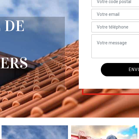
 DE
IERS