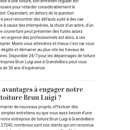
lité d’une toiture, son entretien régulier est
essaire pour retarder considérablement le
 toit. Cependant, en dehors de la question
re peut rencontrer des défauts suite à des cas
e à cause des intempéries, la chute d’un arbre, d’un
tre couverture peut présenter des fuites assez
 en urgence des professionnels est alors, à ces
opter. Moins vous attendrez et mieux c’est car vous
s dégâts et démarrer au plus vite les travaux de
ires. Disponible 24/7 pour les dépannages de toiture
treprise Brun Luigi sise à Grandvilliers peut vous
lus de 30 ans d’expérience.
s avantages à engager notre
 toiture Brun Luigi ?
marrer de nouveaux projets, effectuer des
de simples entretiens ou que vous ayez besoin d’une
notre entreprise de toiture Brun Luigi à Grandvilliers
le 27240, nombreux sont nos clients qui ont reconnus