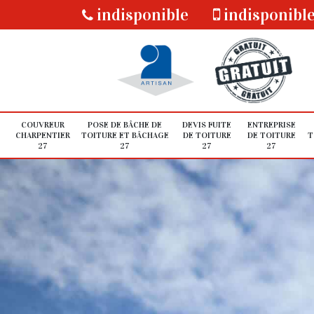
indisponible
indisponibl
COUVREUR
POSE DE BÂCHE DE
DEVIS FUITE
ENTREPRISE
CHARPENTIER
TOITURE ET BÂCHAGE
DE TOITURE
DE TOITURE
T
27
27
27
27