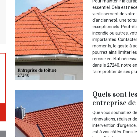
Pour maintenir la durabi
essentiel. Cela est néc
vieillissement de votre
d’ancienneté, une toitu
exceptionnels. Peut-êtr
incendie ou autres, vo
importantes. Contacter
moments, le geste à ad
pourrez ainsi limiter le
remise en état nécessa
dans le 27240, notre en
faire profiter de ses p
Quels sont le
entreprise de
Que vous souhaitiez dé
rénovations, réaliser 
intervention d’urgence, 
est à vos côtés. Dans 