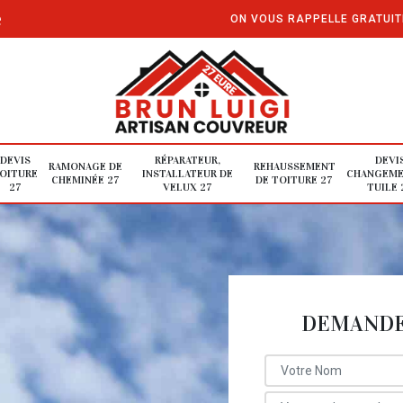
e
ON VOUS RAPPELLE GRATUI
DEVIS
RÉPARATEUR,
DEVI
RAMONAGE DE
REHAUSSEMENT
OITURE
INSTALLATEUR DE
CHANGEME
CHEMINÉE 27
DE TOITURE 27
27
VELUX 27
TUILE 
DEMANDE 