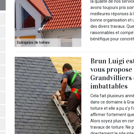
la qualité de nos serv
avons toujours pris soi
meilleures réponses à l
bonne organisation et un
des divers travaux. Qu
raisonnables et compét
bénéfique pour concréti
Brun Luigi es
vous propose d
Grandvilliers 
imbattables
Cela fait plusieurs ann
dans ce domaine à Gran
toiture et elle a pu s’
affirmer fortement que
Alors soyez plus en con
travaux de toiture. Ne 
directement le site int