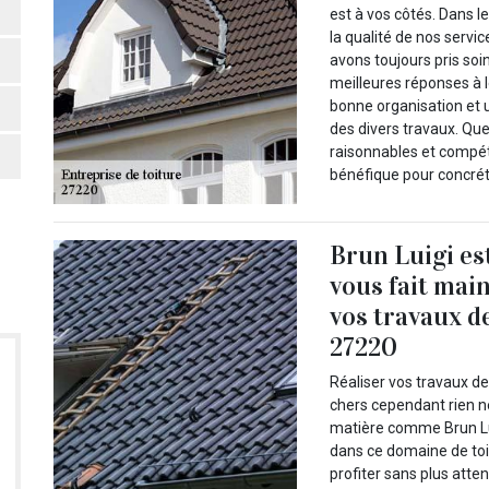
est à vos côtés. Dans 
la qualité de nos serv
avons toujours pris soi
meilleures réponses à l
bonne organisation et un
des divers travaux. Qu
raisonnables et compét
bénéfique pour concréti
Brun Luigi es
vous fait mai
vos travaux d
27220
Réaliser vos travaux d
chers cependant rien ne 
matière comme Brun Lui
dans ce domaine de toi
profiter sans plus att