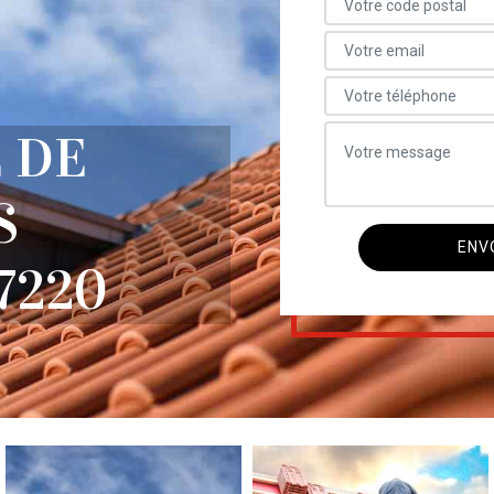
 DE
S
7220