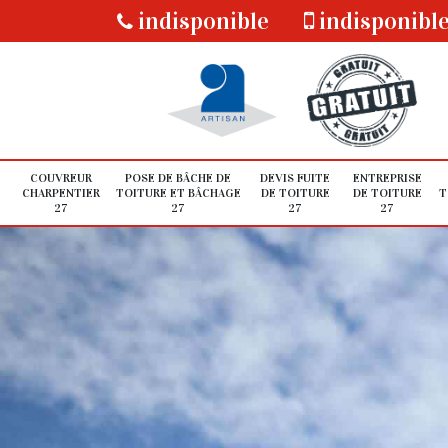
indisponible
indisponibl
COUVREUR
POSE DE BÂCHE DE
DEVIS FUITE
ENTREPRISE
CHARPENTIER
TOITURE ET BÂCHAGE
DE TOITURE
DE TOITURE
T
27
27
27
27