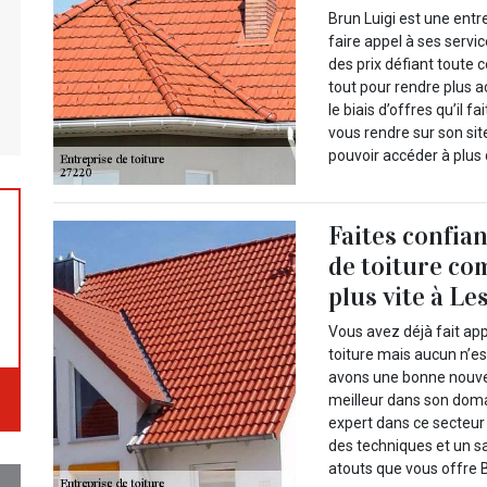
Brun Luigi est une entr
faire appel à ses servi
des prix défiant toute 
tout pour rendre plus a
le biais d’offres qu’il
vous rendre sur son sit
pouvoir accéder à plus 
Faites confia
de toiture co
plus vite à Le
Vous avez déjà fait ap
toiture mais aucun n’es
avons une bonne nouve
meilleur dans son doma
expert dans ce secteur
des techniques et un s
atouts que vous offre B