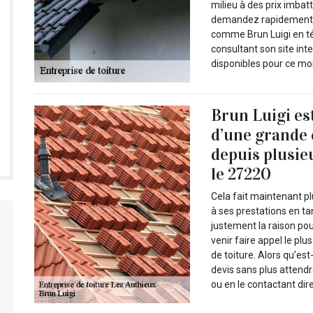
milieu à des prix imbat
demandez rapidement v
comme Brun Luigi en t
consultant son site int
disponibles pour ce moi
Brun Luigi es
d’une grande
depuis plusie
le 27220
Cela fait maintenant pl
à ses prestations en ta
justement la raison po
venir faire appel le plu
de toiture. Alors qu’e
devis sans plus attendr
ou en le contactant di