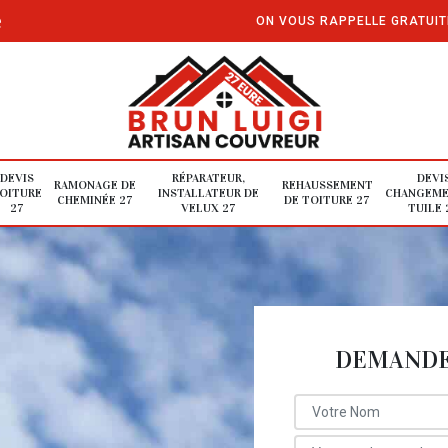
e
ON VOUS RAPPELLE GRATUI
DEVIS
RÉPARATEUR,
DEVI
RAMONAGE DE
REHAUSSEMENT
OITURE
INSTALLATEUR DE
CHANGEME
CHEMINÉE 27
DE TOITURE 27
27
VELUX 27
TUILE 
DEMANDE 