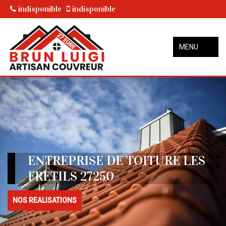
indisponible
indisponible
MENU
ENTREPRISE DE TOITURE LES
FRETILS 27250
NOS REALISATIONS