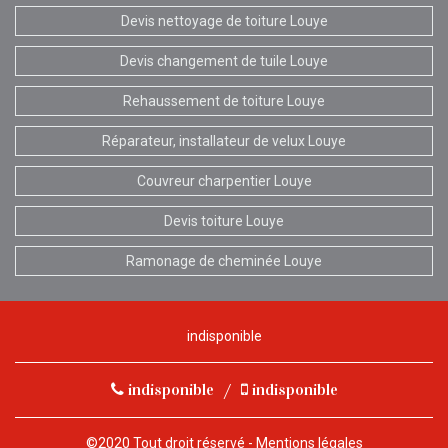
Devis nettoyage de toiture Louye
Devis changement de tuile Louye
Rehaussement de toiture Louye
Réparateur, installateur de velux Louye
Couvreur charpentier Louye
Devis toiture Louye
Ramonage de cheminée Louye
indisponible
indisponible
/
indisponible
©2020 Tout droit réservé -
Mentions légales