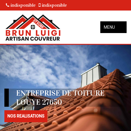
indisponible
indisponible
MENU
ENTREPRISE DE TOITURE
LOUYE 27650
NOS REALISATIONS