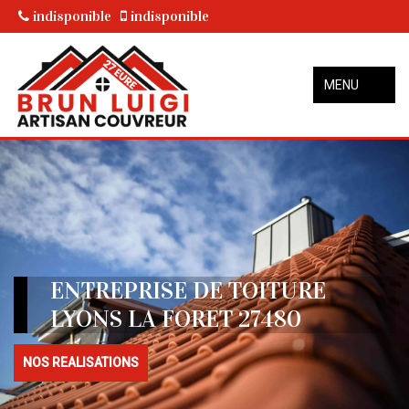
indisponible
indisponible
MENU
ENTREPRISE DE TOITURE
LYONS LA FORET 27480
NOS REALISATIONS