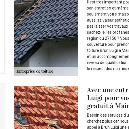
Il est très important po
son entretien et même 
seulement votre maison
aussi sa valeur esthéti
pas laisser vos travaux
sachez-le, les profanes,
région du 27150 ? Vous
couverture pour prendre
toiture Brun Luigi à Ma
et un accompagnement a
niveau de qualification.
le respect des normes 
Avec une ent
Luigi pour vos
gratuit à Main
Besoin des services d’u
cherchez plus car nous
appel à Brun Luigi une 