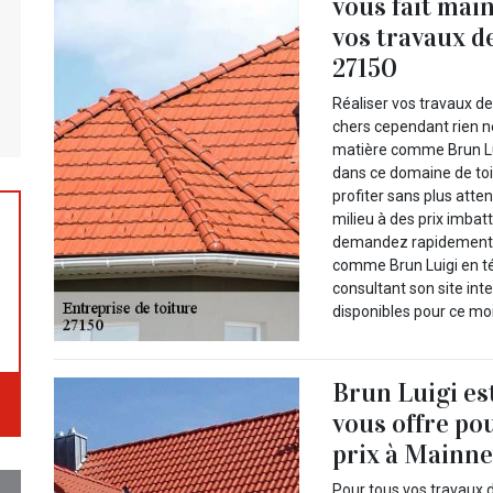
vous fait mai
vos travaux de
27150
Réaliser vos travaux d
chers cependant rien ne 
matière comme Brun Lui
dans ce domaine de toi
profiter sans plus att
milieu à des prix imbat
demandez rapidement v
comme Brun Luigi en t
consultant son site int
disponibles pour ce moi
Brun Luigi es
vous offre po
prix à Mainne
Pour tous vos travaux d