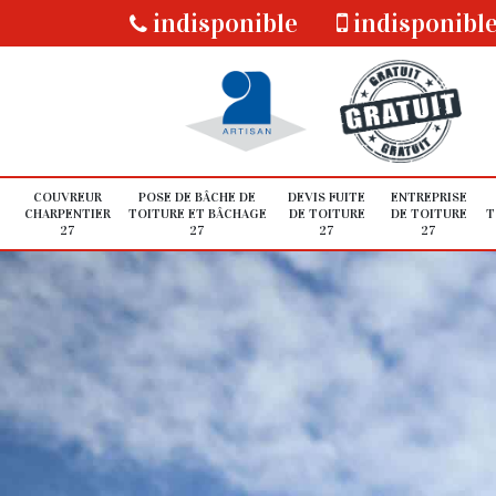
indisponible
indisponibl
COUVREUR
POSE DE BÂCHE DE
DEVIS FUITE
ENTREPRISE
CHARPENTIER
TOITURE ET BÂCHAGE
DE TOITURE
DE TOITURE
T
27
27
27
27