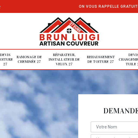
e
ON VOUS RAPPELLE GRATUI
DEVIS
RÉPARATEUR,
DEVI
RAMONAGE DE
REHAUSSEMENT
OITURE
INSTALLATEUR DE
CHANGEME
CHEMINÉE 27
DE TOITURE 27
27
VELUX 27
TUILE 
DEMANDE 