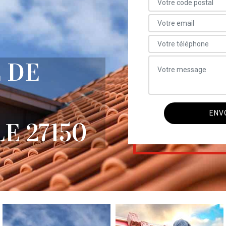
 DE
E 27150