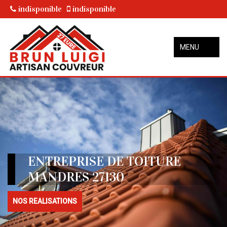
indisponible
indisponible
MENU
ENTREPRISE DE TOITURE
MANDRES 27130
NOS REALISATIONS