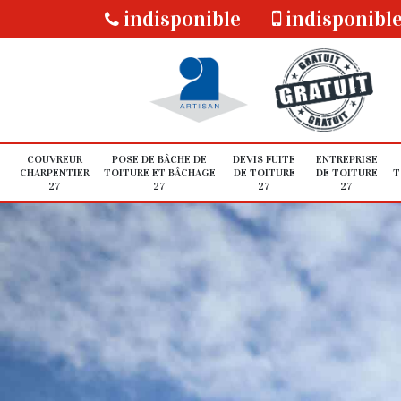
indisponible
indisponibl
COUVREUR
POSE DE BÂCHE DE
DEVIS FUITE
ENTREPRISE
CHARPENTIER
TOITURE ET BÂCHAGE
DE TOITURE
DE TOITURE
T
27
27
27
27