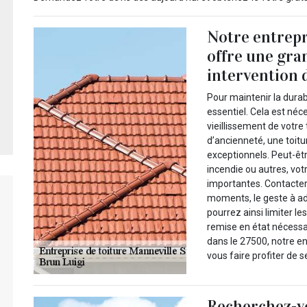
Notre entrepr
offre une gra
intervention 
Pour maintenir la durabi
essentiel. Cela est néc
vieillissement de votre
d’ancienneté, une toitu
exceptionnels. Peut-êtr
incendie ou autres, vo
importantes. Contacter
moments, le geste à ad
pourrez ainsi limiter le
remise en état nécessa
dans le 27500, notre en
vous faire profiter de 
Recherchez-vo