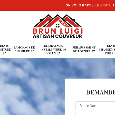
e
ON VOUS RAPPELLE GRATUI
DEVIS
RÉPARATEUR,
DEVI
RAMONAGE DE
REHAUSSEMENT
OITURE
INSTALLATEUR DE
CHANGEME
CHEMINÉE 27
DE TOITURE 27
27
VELUX 27
TUILE 
DEMANDE 