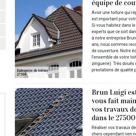
équipe de co
Avoir une toiture qui r
est important pour votr
Si vous habitez dans le
experts que ce soit dan
à notre entreprise Brun
ans, nous sommes recon
de couverture. Notre é
l’ensemble de votre toi
zinguerie). Très doués 
prestations de qualité p
Brun Luigi es
vous fait mai
vos travaux d
dans le 27500
Réaliser vos travaux d
chers cependant rien ne 