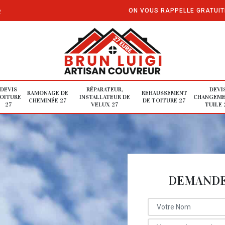
e
ON VOUS RAPPELLE GRATUI
DEVIS
RÉPARATEUR,
DEVI
RAMONAGE DE
REHAUSSEMENT
OITURE
INSTALLATEUR DE
CHANGEME
CHEMINÉE 27
DE TOITURE 27
27
VELUX 27
TUILE 
DEMANDE 