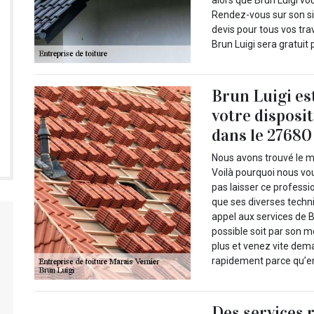
alors que Brun Luigi vo
Rendez-vous sur son si
devis pour tous vos tra
Brun Luigi sera gratuit 
Brun Luigi es
votre disposi
dans le 27680
Nous avons trouvé le me
Voilà pourquoi nous vo
pas laisser ce professi
que ses diverses techn
appel aux services de B
possible soit par son mo
plus et venez vite dema
rapidement parce qu’en
Des services 