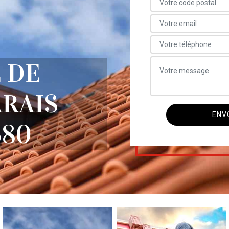
 DE
RAIS
680