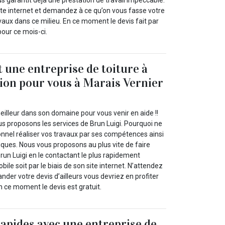
us garantit déjà une prestation de travail impeccable.
te internet et demandez à ce qu’on vous fasse votre
vaux dans ce milieu. En ce moment le devis fait par
pour ce mois-ci.
t une entreprise de toiture à
tion pour vous à Marais Vernier
illeur dans son domaine pour vous venir en aide !!
us proposons les services de Brun Luigi. Pourquoi ne
onnel réaliser vos travaux par ses compétences ainsi
iques. Nous vous proposons au plus vite de faire
run Luigi en le contactant le plus rapidement
bile soit par le biais de son site internet. N’attendez
nder votre devis d’ailleurs vous devriez en profiter
 ce moment le devis est gratuit.
rapides avec une entreprise de