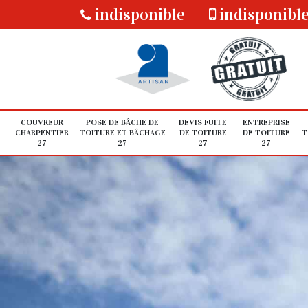
indisponible
indisponibl
COUVREUR
POSE DE BÂCHE DE
DEVIS FUITE
ENTREPRISE
CHARPENTIER
TOITURE ET BÂCHAGE
DE TOITURE
DE TOITURE
T
27
27
27
27