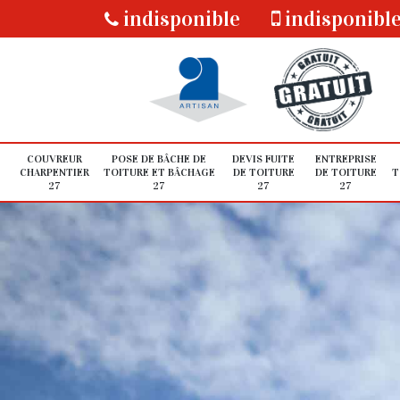
indisponible
indisponibl
COUVREUR
POSE DE BÂCHE DE
DEVIS FUITE
ENTREPRISE
CHARPENTIER
TOITURE ET BÂCHAGE
DE TOITURE
DE TOITURE
T
27
27
27
27