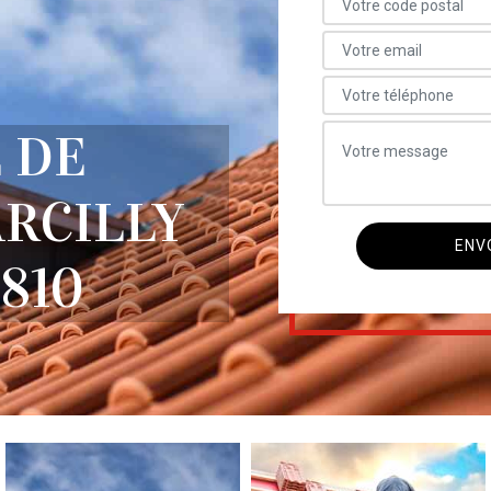
 DE
RCILLY
810