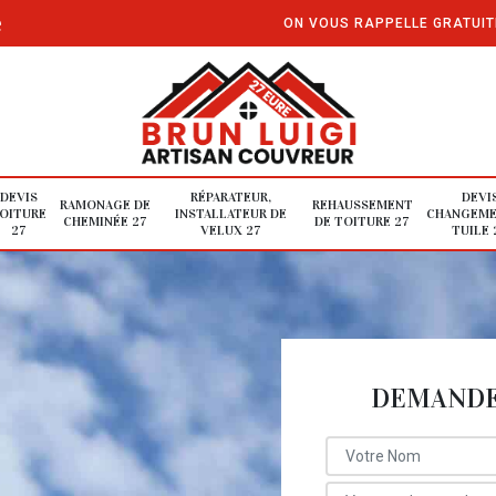
e
ON VOUS RAPPELLE GRATUI
DEVIS
RÉPARATEUR,
DEVI
RAMONAGE DE
REHAUSSEMENT
OITURE
INSTALLATEUR DE
CHANGEME
CHEMINÉE 27
DE TOITURE 27
27
VELUX 27
TUILE 
DEMANDE 