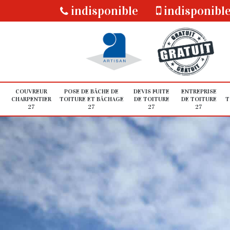
indisponible
indisponibl
COUVREUR
POSE DE BÂCHE DE
DEVIS FUITE
ENTREPRISE
CHARPENTIER
TOITURE ET BÂCHAGE
DE TOITURE
DE TOITURE
T
27
27
27
27