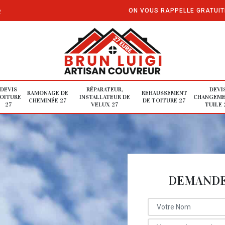
e
ON VOUS RAPPELLE GRATUI
DEVIS
RÉPARATEUR,
DEVI
RAMONAGE DE
REHAUSSEMENT
OITURE
INSTALLATEUR DE
CHANGEME
CHEMINÉE 27
DE TOITURE 27
27
VELUX 27
TUILE 
DEMANDE 