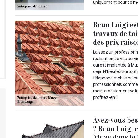
uniquement pour ce moi
Brun Luigi es
travaux de to
des prix rais
Laissez un professionn
réalisation de vos servi
qui est implantée à M
déjà. N’hésitez surtout
téléphone mobile ou pa
professionnels comme B
mois-ci seulement votre
profitez-en !!
Avez-vous bes
? Brun Luigi e
Muzy dans le 