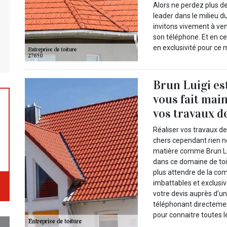
Alors ne perdez plus de
leader dans le milieu d
invitons vivement à veni
son téléphone. Et en c
en exclusivité pour ce m
Brun Luigi es
vous fait mai
vos travaux d
Réaliser vos travaux d
chers cependant rien ne 
matière comme Brun Lui
dans ce domaine de toi
plus attendre de la co
imbattables et exclus
votre devis auprès d’
téléphonant directemen
pour connaitre toutes l