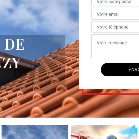
 DE
UZY