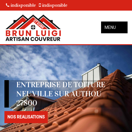
indisponible
indisponible
MENU
ENTREPRISE DE TOITURE
NEUVILLE SUR AUTHOU
27800
NOS REALISATIONS